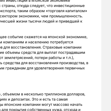
них инвестиций в японской экономике
 страны, откуда следует, что инвестиционные
кспорта, таким образом «торговля капиталом»
 сектором экономики, чем промышленность.
 унесшей жизни тысячи людей и приведшей к
ющее событие скажется на японской экономике,
им компаниям и населению потребуется
в для восстановления. Страховые компании
кие объемы средств для выплат пострадавшим
от землетрясений, потери работы и т.п.),
ь средства для восстановления производства, в
ным гражданам для удовлетворения первичных
», объемом в несколько триллионов долларов,
ях и депозитах. Это и есть та самая
цы японские компании могут массово начать
в для покрытия собственных нужд, отсюда и