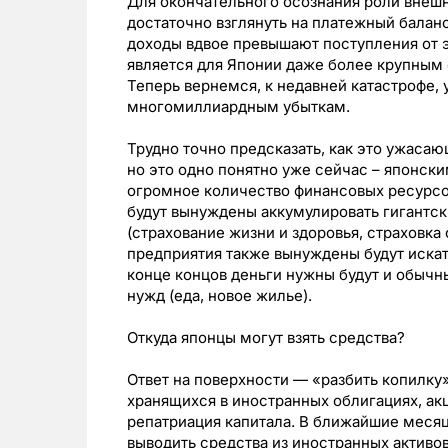
Для окончательного осознания роли внеш
достаточно взглянуть на платежный баланс
доходы вдвое превышают поступления от э
является для Японии даже более крупным
Теперь вернемся, к недавней катастрофе,
многомиллиардным убыткам.
Трудно точно предсказать, как это ужаса
но это одно понятно уже сейчас – японск
огромное количество финансовых ресурсо
будут вынуждены аккумулировать гигантс
(страхование жизни и здоровья, страховка 
предприятия также вынуждены будут искат
конце концов деньги нужны будут и обыч
нужд (еда, новое жилье).
Откуда японцы могут взять средства?
Ответ на поверхности — «разбить копилку
хранящихся в иностранных облигациях, акци
репатриация капитала. В ближайшие меся
выводить средства из иностранных активо