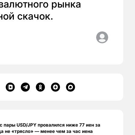
 валютного рынка
ой скачок.
рс пары USD/JPY провалился ниже 77 иен за
а не «трясло» — менее чем за час иена