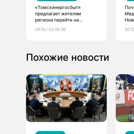
«Томскэнергосбыт»
Поч
предлагает жителям
Мед
региона перейти на
Нов
электронные квитанции и
про
09:10 / 03.08.26
20:10
выиграть призы
Похожие новости