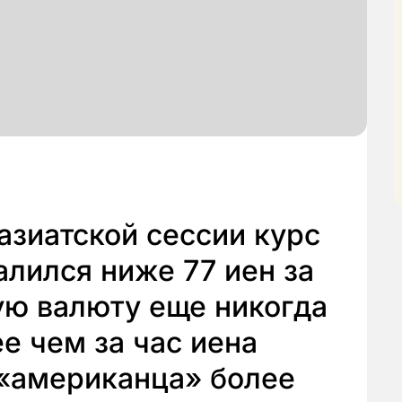
 азиатской сессии курс
лился ниже 77 иен за
ую валюту еще никогда
е чем за час иена
 «американца» более