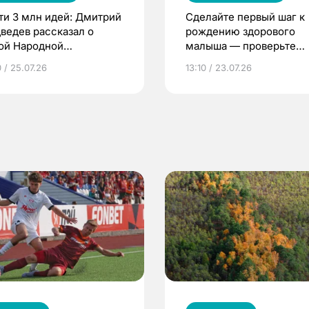
ти 3 млн идей: Дмитрий
Сделайте первый шаг к
ведев рассказал о
рождению здорового
ой Народной
малыша — проверьте
грамме ЕР
репродуктивное здоров
 / 25.07.26
13:10 / 23.07.26
по ОМС!