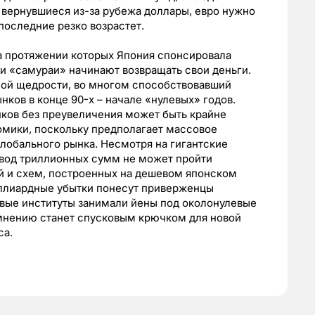
 вернувшиеся из-за рубежа доллары, евро нужно
 последние резко возрастет.
на протяжении которых Япония спонсировала
 и «самураи» начинают возвращать свои деньги.
ной щедрости, во многом способствовавший
ков в конце 90-х – начале «нулевых» годов.
нков без преувеличения может быть крайне
мики, поскольку предполагает массовое
глобального рынка. Несмотря на гигантские
вод триллионных сумм не может пройти
й и схем, построенных на дешевом японском
ллиардные убытки понесут приверженцы
совые институты занимали йены под околонулевые
 мнению станет спусковым крючком для новой
са.