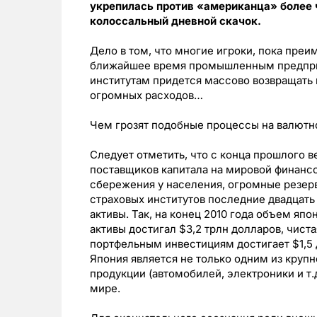
укрепилась против «американца» более 
колоссальный дневной скачок.
Дело в том, что многие игроки, пока преим
ближайшее время промышленным предпри
институтам придется массово возвращать 
огромных расходов…
Чем грозят подобные процессы на валют
Следует отметить, что с конца прошлого 
поставщиков капитала на мировой финанс
сбережения у населения, огромные резер
страховых институтов последние двадцать
активы. Так, на конец 2010 года объем яп
активы достигал $3,2 трлн долларов, чист
портфельным инвестициям достигает $1,5 
Япония является не только одним из кру
продукции (автомобилей, электроники и т.
мире.