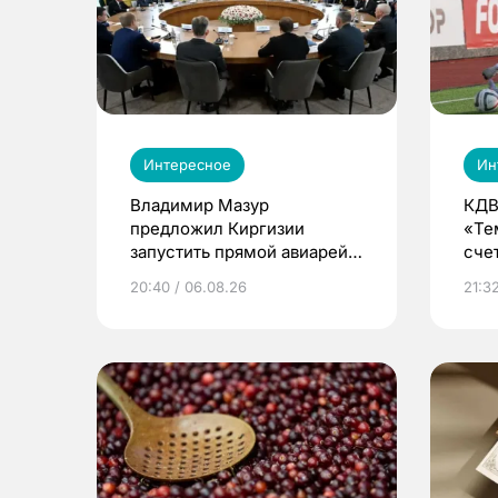
Интересное
Ин
Владимир Мазур
КДВ
предложил Киргизии
«Те
запустить прямой авиарейс
сче
из Томска
20:40 / 06.08.26
21:32