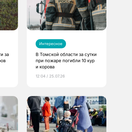
Интересное
и за
В Томской области за сутки
ров
при пожаре погибли 10 кур
и корова
12:04 / 25.07.26