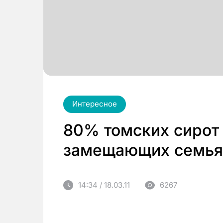
Интересное
80% томских сирот
замещающих семья
14:34 / 18.03.11
6267