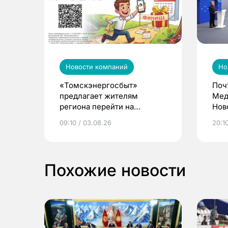
Новости компаний
Но
«Томскэнергосбыт»
Поч
предлагает жителям
Мед
региона перейти на
Нов
электронные квитанции и
про
09:10 / 03.08.26
20:10
выиграть призы
Похожие новости