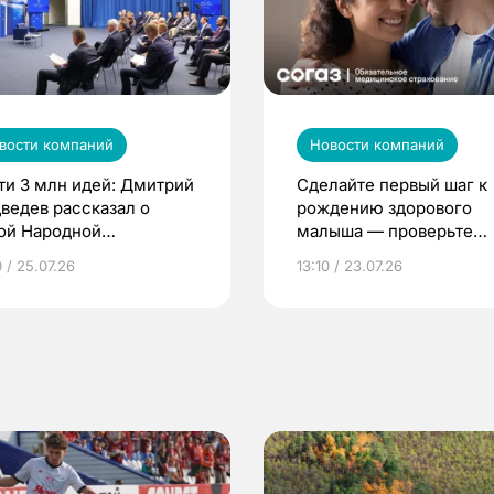
вости компаний
Новости компаний
ти 3 млн идей: Дмитрий
Сделайте первый шаг к
ведев рассказал о
рождению здорового
ой Народной
малыша — проверьте
грамме ЕР
репродуктивное здоров
 / 25.07.26
13:10 / 23.07.26
по ОМС!