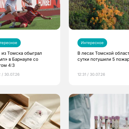
тересное
Интересное
 из Томска обыграл
В лесах Томской област
мп» в Барнауле со
сутки потушили 5 пожа
том 4:3
 / 30.07.26
12:31 / 30.07.26