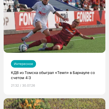
Интересное
КДВ из Томска обыграл «Темп» в Барнауле со
счетом 4:3
21:32 / 30.07.26