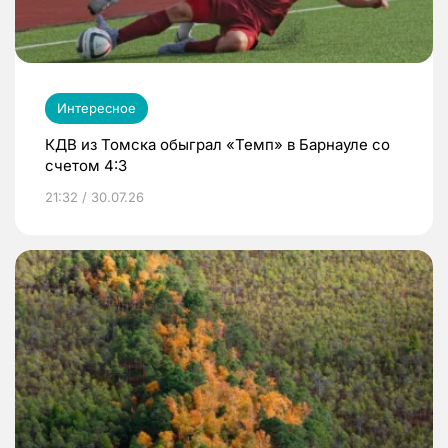
Интересное
КДВ из Томска обыграл «Темп» в Барнауле со
счетом 4:3
21:32 / 30.07.26