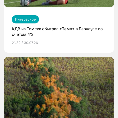
Интересное
КДВ из Томска обыграл «Темп» в Барнауле со
счетом 4:3
21:32 / 30.07.26