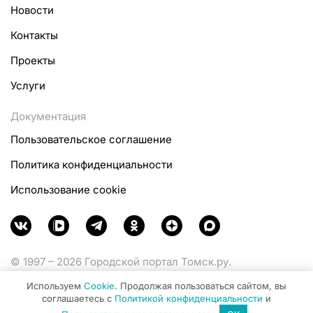
Новости
Контакты
Проекты
Услуги
Документация
Пользовательское соглашение
Политика конфиденциальности
Использование cookie
© 1997 – 2026 Городской портал Томск.ру.
Функционирует при финансовой поддержке
Используем
Cookie
. Продолжая пользоваться сайтом, вы
Министерства цифрового развития, связи и массовых
соглашаетесь с
Политикой конфиденциальности
и
коммуникаций Российской Федерации.