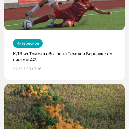
Интересное
КДВ из Томска обыграл «Темп» в Барнауле со
счетом 4:3
21:32 / 30.07.26