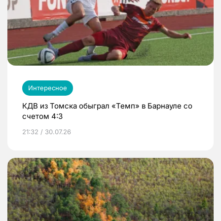
Интересное
КДВ из Томска обыграл «Темп» в Барнауле со
счетом 4:3
21:32 / 30.07.26