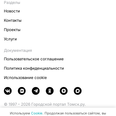
Разделы
Новости
Контакты
Проекты
Услуги
Документация
Пользовательское соглашение
Политика конфиденциальности
Использование cookie
© 1997 – 2026 Городской портал Томск.ру.
Функционирует при финансовой поддержке
Используем
Cookie
. Продолжая пользоваться сайтом, вы
Министерства цифрового развития, связи и массовых