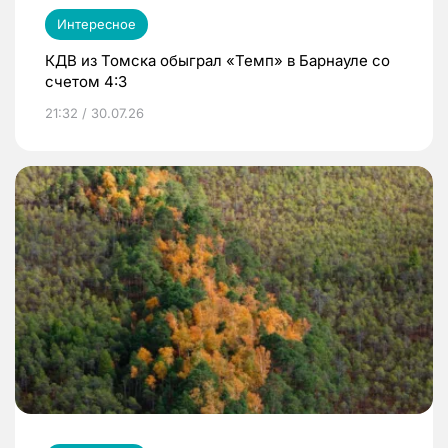
Интересное
КДВ из Томска обыграл «Темп» в Барнауле со
счетом 4:3
21:32 / 30.07.26