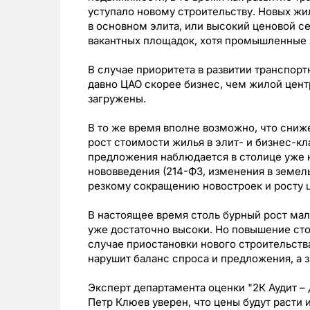
уступало новому строительству. Новых жил
в основном элита, или высокий ценовой се
вакантных площадок, хотя промышленные з
В случае приоритета в развитии транспорт
давно ЦАО скорее бизнес, чем жилой цент
загружены.
В то же время вполне возможно, что сниж
рост стоимости жилья в элит- и бизнес-к
предложения наблюдается в столице уже 
нововведения (214-ФЗ, изменения в земел
резкому сокращению новостроек и росту ц
В настоящее время столь бурный рост ма
уже достаточно высоки. Но повышение сто
случае приостановки нового строительства
нарушит баланс спроса и предложения, а з
Эксперт департамента оценки "2К Аудит – Д
Петр Клюев уверен, что цены будут расти 