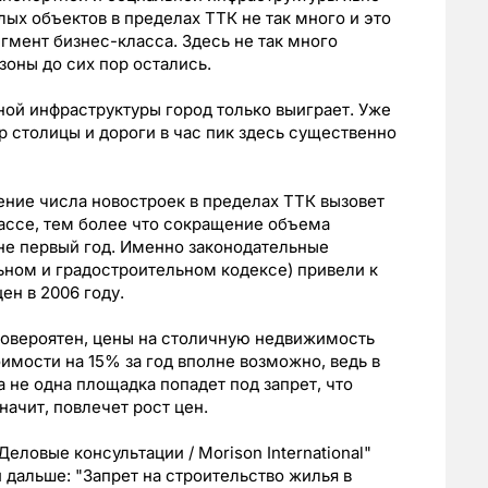
ых объектов в пределах ТТК не так много и это
гмент бизнес-класса. Здесь не так много
оны до сих пор остались.
ной инфраструктуры город только выиграет. Уже
р столицы и дороги в час пик здесь существенно
ение числа новостроек в пределах ТТК вызовет
лассе, тем более что сокращение объема
не первый год. Именно законодательные
ьном и градостроительном кодексе) привели к
ен в 2006 году.
ловероятен, цены на столичную недвижимость
имости на 15% за год вполне возможно, ведь в
 не одна площадка попадет под запрет, что
начит, повлечет рост цен.
еловые консультации / Morison International"
и дальше: "Запрет на строительство жилья в