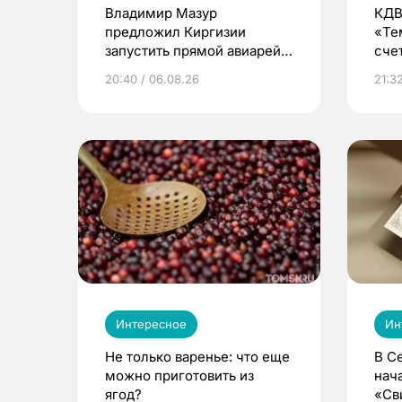
Владимир Мазур
КДВ
предложил Киргизии
«Те
запустить прямой авиарейс
сче
из Томска
20:40 / 06.08.26
21:32
Интересное
Ин
Не только варенье: что еще
В С
можно приготовить из
нач
ягод?
«Св