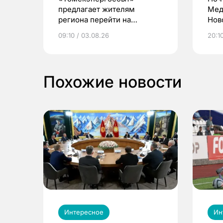
предлагает жителям
Мед
региона перейти на
Нов
электронные квитанции и
про
09:10 / 03.08.26
20:10
выиграть призы
Похожие новости
Интересное
Ин