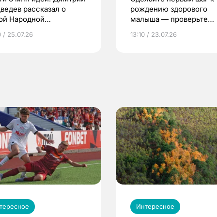
ведев рассказал о
рождению здорового
ой Народной
малыша — проверьте
грамме ЕР
репродуктивное здоров
 / 25.07.26
13:10 / 23.07.26
по ОМС!
тересное
Интересное