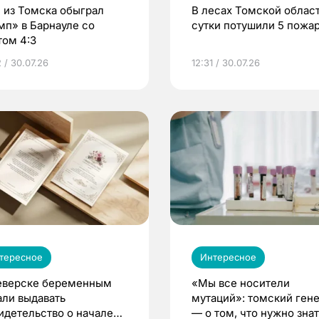
 из Томска обыграл
В лесах Томской област
мп» в Барнауле со
сутки потушили 5 пожа
том 4:3
 / 30.07.26
12:31 / 30.07.26
тересное
Интересное
еверске беременным
«Мы все носители
али выдавать
мутаций»: томский ген
идетельство о начале
— о том, что нужно знат