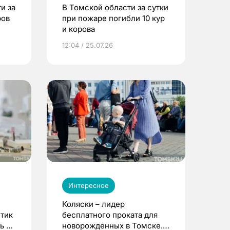
и за
В Томской области за сутки
ров
при пожаре погибли 10 кур
и корова
12:04 / 25.07.26
Интересное
Коляски – лидер
етик
бесплатного проката для
ь до
новорожденных в Томске.