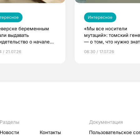
тересное
Интересное
еверске беременным
«Мы все носители
али выдавать
мутаций»: томский ген
идетельство о начале
— о том, что нужно знат
ни»
беременности
 / 21.07.26
08:30 / 17.07.26
Разделы
Документация
Новости
Контакты
Пользовательское со