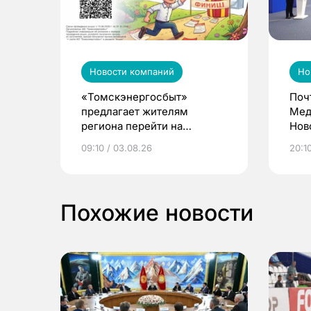
Новости компаний
Но
«Томскэнергосбыт»
Поч
предлагает жителям
Мед
региона перейти на
Нов
электронные квитанции и
про
09:10 / 03.08.26
20:10
выиграть призы
Похожие новости