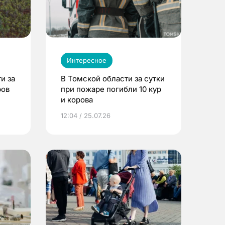
Интересное
и за
В Томской области за сутки
ров
при пожаре погибли 10 кур
и корова
12:04 / 25.07.26