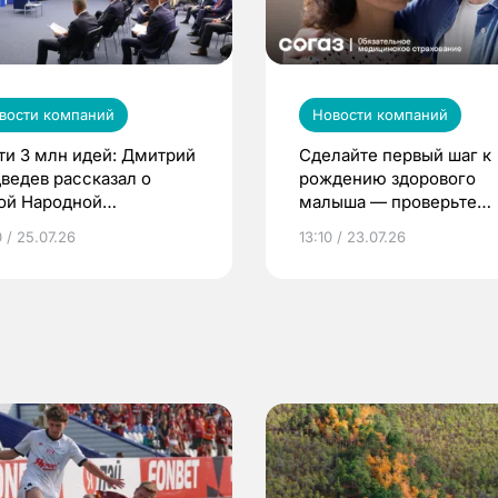
вости компаний
Новости компаний
ти 3 млн идей: Дмитрий
Сделайте первый шаг к
ведев рассказал о
рождению здорового
ой Народной
малыша — проверьте
грамме ЕР
репродуктивное здоров
 / 25.07.26
13:10 / 23.07.26
по ОМС!