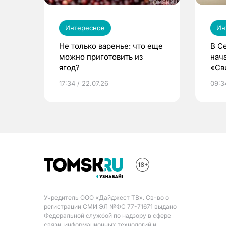
Интересное
Ин
Не только варенье: что еще
В С
можно приготовить из
нач
ягод?
«Св
жиз
17:34 / 22.07.26
09:34
Учредитель ООО «Дайджест ТВ». Св-во о
регистрации СМИ ЭЛ №ФС 77-71671 выдано
Федеральной службой по надзору в сфере
связи, информационных технологий и