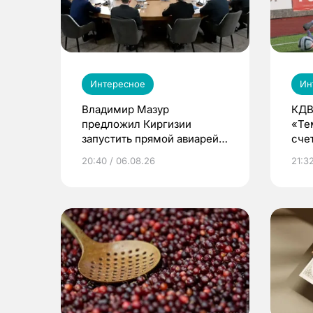
Интересное
Ин
Владимир Мазур
КДВ
предложил Киргизии
«Те
запустить прямой авиарейс
сче
из Томска
20:40 / 06.08.26
21:32