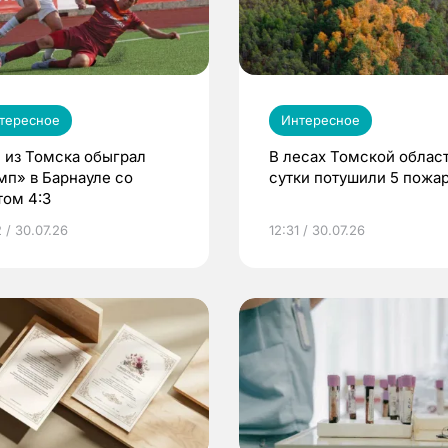
тересное
Интересное
 из Томска обыграл
В лесах Томской област
мп» в Барнауле со
сутки потушили 5 пожа
том 4:3
 / 30.07.26
12:31 / 30.07.26