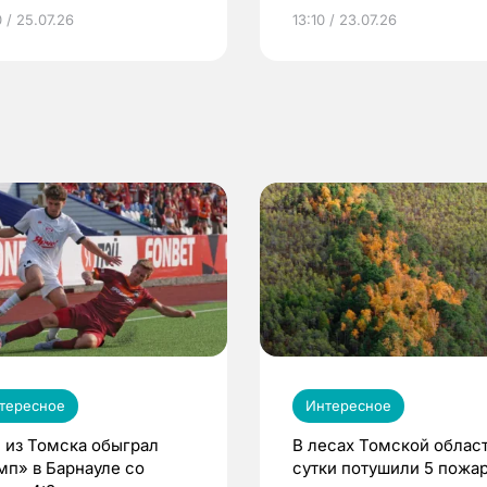
грамме ЕР
репродуктивное здоров
 / 25.07.26
13:10 / 23.07.26
по ОМС!
тересное
Интересное
 из Томска обыграл
В лесах Томской област
мп» в Барнауле со
сутки потушили 5 пожа