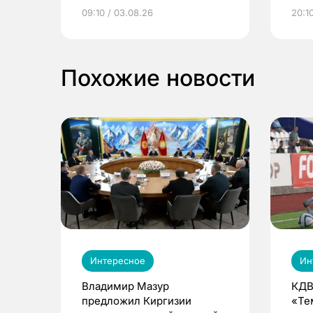
электронные квитанции и
про
09:10 / 03.08.26
20:10
выиграть призы
Похожие новости
Интересное
Ин
Владимир Мазур
КДВ
предложил Киргизии
«Те