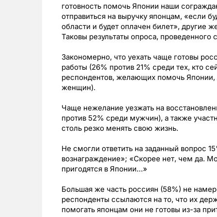
готовность помочь Японии наши согражда
отправиться на выручку японцам, «если б
области и будет оплачен билет», другие ж
Таковы результаты опроса, проведенного 
Закономерно, что уехать чаще готовы ро
работы (26% против 21% среди тех, кто се
респондентов, желающих помочь Японии,
женщин).
Чаще нежелание уезжать на восстановле
против 52% среди мужчин), а также участн
столь резко менять свою жизнь.
Не смогли ответить на заданный вопрос 1
вознаграждение»; «Скорее нет, чем да. М
пригодятся в Японии…»
Большая же часть россиян (58%) не наме
респонденты ссылаются на то, что их дер
помогать японцам они не готовы из-за пр