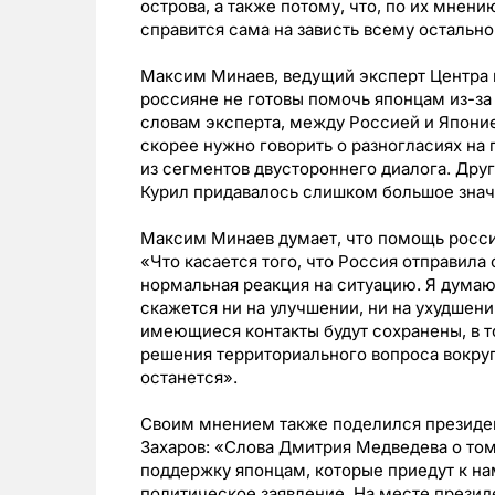
острова, а также потому, что, по их мнен
справится сама на зависть всему остальн
Максим Минаев, ведущий эксперт Центра 
россияне не готовы помочь японцам из-за
словам эксперта, между Россией и Японие
скорее нужно говорить о разногласиях на
из сегментов двустороннего диалога. Друго
Курил придавалось слишком большое знач
Максим Минаев думает, что помощь росси
«Что касается того, что Россия отправила 
нормальная реакция на ситуацию. Я думаю
скажется ни на улучшении, ни на ухудшени
имеющиеся контакты будут сохранены, в т
решения территориального вопроса вокруг
останется».
Своим мнением также поделился президент
Захаров: «Слова Дмитрия Медведева о том
поддержку японцам, которые приедут к на
политическое заявление. На месте президе