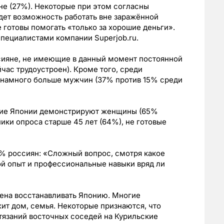
не (27%). Некоторые при этом согласны
удет возможность работать вне заражённой
е готовы помогать «только за хорошие деньги».
специалистами компании Superjob.ru.
ссияне, не имеющие в данный момент постоянной
йчас трудоустроен). Кроме того, среди
 намного больше мужчин (37% против 15% среди
ние Японии демонстрируют женщины (65%
ики опроса старше 45 лет (64%), не готовые
5% россиян: «Сложный вопрос, смотря какое
ой опыт и профессиональные навыки вряд ли
рена восстанавливать Японию. Многие
жит дом, семья. Некоторые признаются, что
итязаний восточных соседей на Курильские