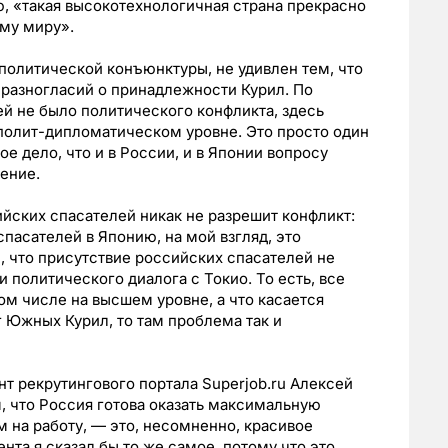
ию, «такая высокотехнологичная страна прекрасно
ому миру».
политической конъюнктуры, не удивлен тем, что
 разногласий о принадлежности Курил. По
й не было политического конфликта, здесь
 полит-дипломатическом уровне. Это просто один
е дело, что и в России, и в Японии вопросу
ение.
йских спасателей никак не разрешит конфликт:
спасателей в Японию, на мой взгляд, это
, что присутствие российских спасателей не
и политического диалога с Токио. То есть, все
ом числе на высшем уровне, а что касается
 Южных Курил, то там проблема так и
 рекрутингового портала Superjob.ru Алексей
, что Россия готова оказать максимальную
м на работу, — это, несомненно, красивое
нта я сказал бы то же самое, потому что это