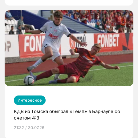
Интересное
КДВ из Томска обыграл «Темп» в Барнауле со
счетом 4:3
21:32 / 30.07.26