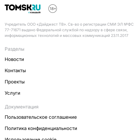
Учредитель ООО «Дайджест ТВ». Св-во о регистрации СМИ ЭЛ №ФС
77-71671 выдано Федеральной службой по надзору в сфере связи,
информационных технологий и массовых коммуникаций 23.11.2017
Разделы
Новости
Контакты
Проекты
Услуги
Документация
Пользовательское соглашение
Политика конфиденциальности
Использование cookie