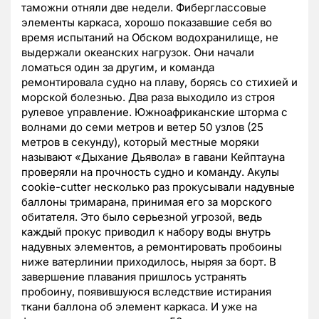
таможни отняли две недели. Фиберглассовые
элементы каркаса, хорошо показавшие себя во
время испытаний на Обском водохранилище, не
выдержали океанских нагрузок. Они начали
ломаться один за другим, и команда
ремонтировала судно на плаву, борясь со стихией и
морской болезнью. Два раза выходило из строя
рулевое управление. Южноафриканские шторма с
волнами до семи метров и ветер 50 узлов (25
метров в секунду), который местные моряки
называют «Дыхание Дьявола» в гавани Кейптауна
проверяли на прочность судно и команду. Акулы
cookie-cutter несколько раз прокусывали надувные
баллоны тримарана, принимая его за морского
обитателя. Это было серьезной угрозой, ведь
каждый прокус приводил к набору воды внутрь
надувных элементов, а ремонтировать пробоины
ниже ватерлинии приходилось, ныряя за борт. В
завершение плавания пришлось устранять
пробоину, появившуюся вследствие истирания
ткани баллона об элемент каркаса. И уже на