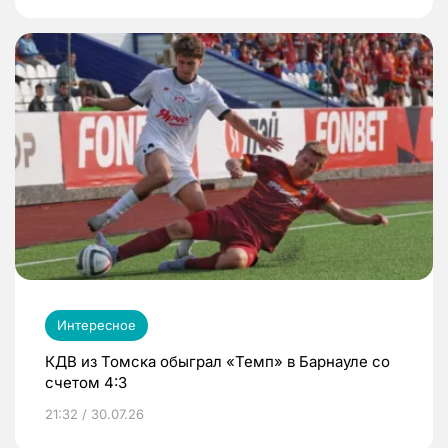
Интересное
КДВ из Томска обыграл «Темп» в Барнауле со
счетом 4:3
21:32 / 30.07.26