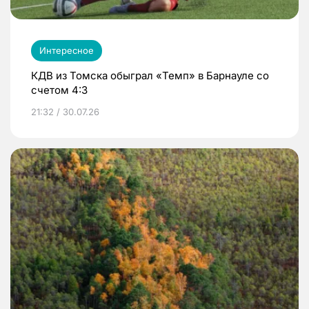
Интересное
КДВ из Томска обыграл «Темп» в Барнауле со
счетом 4:3
21:32 / 30.07.26