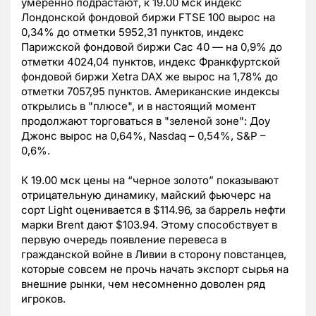
умеренно подрастают, к 19.00 мск индекс
Лондонской фондовой биржи FTSE 100 вырос на
0,34% до отметки 5952,31 пунктов, индекс
Парижской фондовой биржи Сас 40 — на 0,9% до
отметки 4024,04 пунктов, индекс Франкфуртской
фондовой биржи Xetra DAX же вырос на 1,78% до
отметки 7057,95 пунктов. Американские индексы
открылись в "плюсе", и в настоящий момент
продолжают торговаться в "зеленой зоне": Доу
Джонс вырос на 0,64%, Nasdaq – 0,54%, S&P –
0,6%.
К 19.00 мск цены на “черное золото” показывают
отрицательную динамику, майский фьючерс на
сорт Light оценивается в $114.96, за баррель нефти
марки Brent дают $103.94. Этому способствует в
первую очередь появление перевеса в
гражданской войне в Ливии в сторону повстанцев,
которые совсем не прочь начать экспорт сырья на
внешние рынки, чем несомненно доволен ряд
игроков.