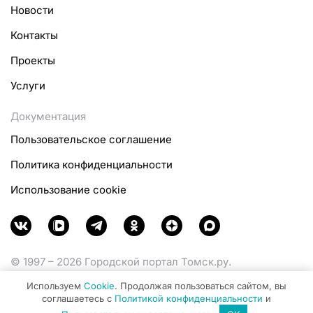
Новости
Контакты
Проекты
Услуги
Документация
Пользовательское соглашение
Политика конфиденциальности
Использование cookie
© 1997 – 2026 Городской портал Томск.ру.
Функционирует при финансовой поддержке
Используем
Cookie
. Продолжая пользоваться сайтом, вы
Министерства цифрового развития, связи и массовых
соглашаетесь с
Политикой конфиденциальности
и
коммуникаций Российской Федерации.