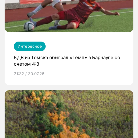
Интересное
КДВ из Томска обыграл «Темп» в Барнауле со
счетом 4:3
21:32 / 30.07.26