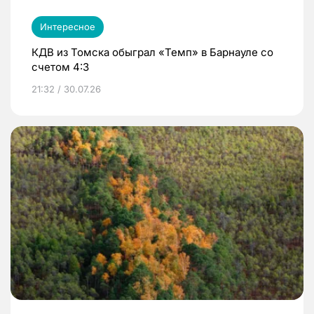
Интересное
КДВ из Томска обыграл «Темп» в Барнауле со
счетом 4:3
21:32 / 30.07.26