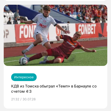
Интересное
КДВ из Томска обыграл «Темп» в Барнауле со
счетом 4:3
21:32 / 30.07.26