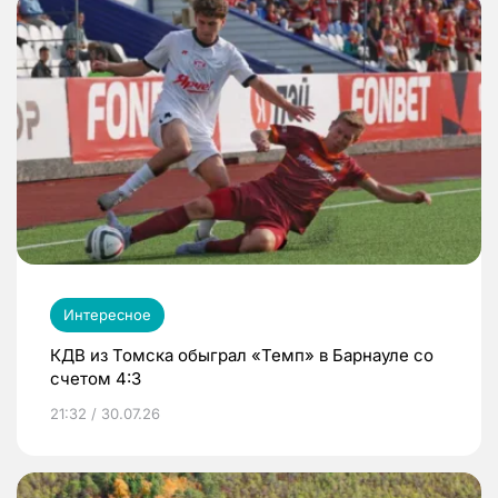
Интересное
КДВ из Томска обыграл «Темп» в Барнауле со
счетом 4:3
21:32 / 30.07.26