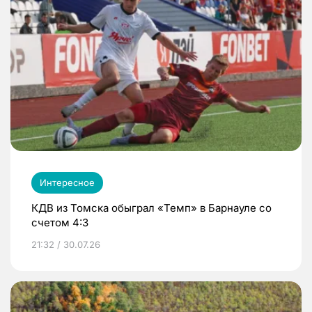
Интересное
КДВ из Томска обыграл «Темп» в Барнауле со
счетом 4:3
21:32 / 30.07.26