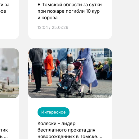
и за
В Томской области за сутки
ров
при пожаре погибли 10 кур
и корова
12:04 / 25.07.26
Интересное
Коляски – лидер
етик
бесплатного проката для
ь до
новорожденных в Томске.