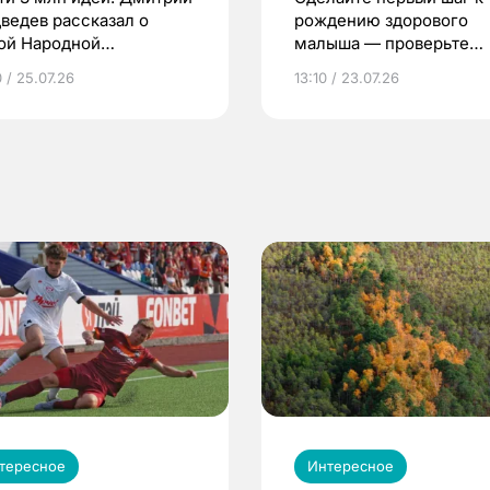
ведев рассказал о
рождению здорового
ой Народной
малыша — проверьте
грамме ЕР
репродуктивное здоров
 / 25.07.26
13:10 / 23.07.26
по ОМС!
тересное
Интересное