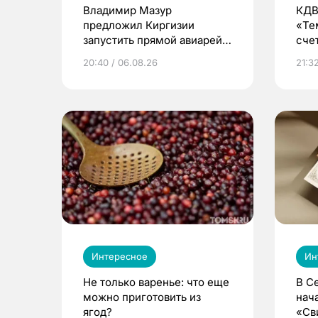
Владимир Мазур
КДВ
предложил Киргизии
«Те
запустить прямой авиарейс
сче
из Томска
20:40 / 06.08.26
21:32
Интересное
Ин
Не только варенье: что еще
В С
можно приготовить из
нач
ягод?
«Св