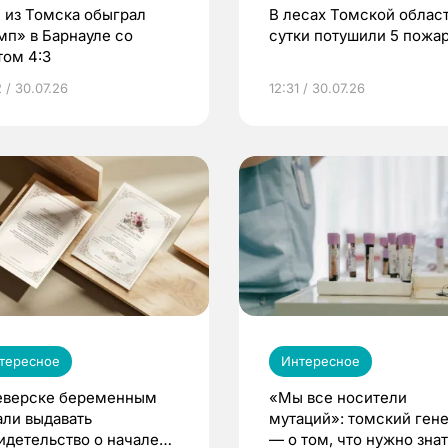
 из Томска обыграл
В лесах Томской област
мп» в Барнауле со
сутки потушили 5 пожа
том 4:3
 / 30.07.26
12:31 / 30.07.26
тересное
Интересное
еверске беременным
«Мы все носители
али выдавать
мутаций»: томский ген
идетельство о начале
— о том, что нужно знат