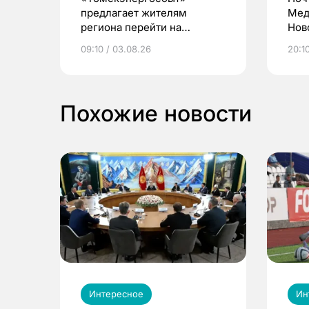
предлагает жителям
Мед
региона перейти на
Нов
электронные квитанции и
про
09:10 / 03.08.26
20:10
выиграть призы
Похожие новости
Интересное
Ин