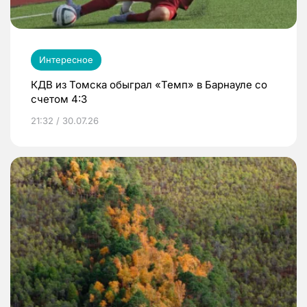
Интересное
КДВ из Томска обыграл «Темп» в Барнауле со
счетом 4:3
21:32 / 30.07.26