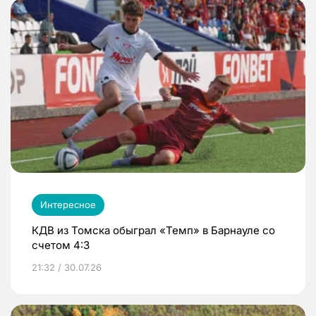
Интересное
КДВ из Томска обыграл «Темп» в Барнауле со
счетом 4:3
21:32 / 30.07.26