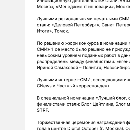
инновационную деятельность» стали: «Би
Москва; «Менеджмент инновации», Москв
Лучшими региональными печатными СМИ,
стали: «Деловой Петербург», Санкт-Петер
Итоги», Томск.
По решению жюри конкурса в номинации «
СМИ» 1-ое место было решено не присужда
невысоким уровнем поданных работ в дан
распределены между финалистами: Евген
Ириной Самаховой – Полит.ru, Новосибирс
Лучшими интернет-СМИ, освещающим инно
CNews и Частный корреспондент.
В специальной номинации «Лучший блог,
финалистами стали: Блог Цейтлина, Блог 
STRF.
Торжественная церемония награждения фин
года в центре Digital October (г. Москва)