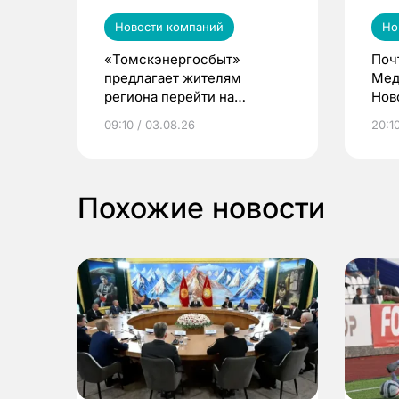
Новости компаний
Но
«Томскэнергосбыт»
Поч
предлагает жителям
Мед
региона перейти на
Нов
электронные квитанции и
про
09:10 / 03.08.26
20:10
выиграть призы
Похожие новости