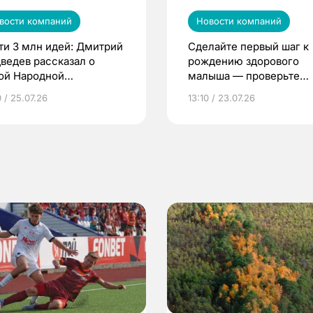
вости компаний
Новости компаний
ти 3 млн идей: Дмитрий
Сделайте первый шаг к
ведев рассказал о
рождению здорового
ой Народной
малыша — проверьте
грамме ЕР
репродуктивное здоров
 / 25.07.26
13:10 / 23.07.26
по ОМС!