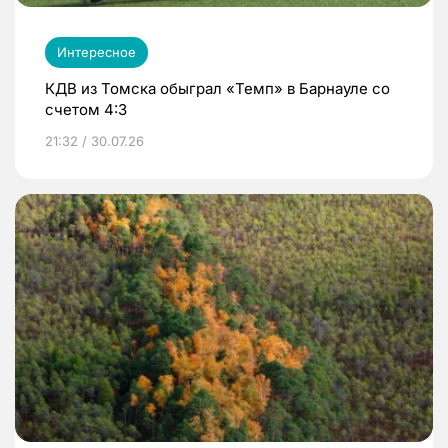
Интересное
КДВ из Томска обыграл «Темп» в Барнауле со
счетом 4:3
21:32 / 30.07.26