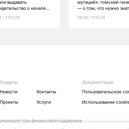
али выдавать
мутаций»: томский ген
идетельство о начале
— о том, что нужно знат
ни»
беременности
 / 21.07.26
08:30 / 17.07.26
Разделы
Документация
Новости
Контакты
Пользовательское со
Проекты
Услуги
Использование cooki
кционирует при финансовой поддержке
ссовых коммуникаций Российской Федерации.