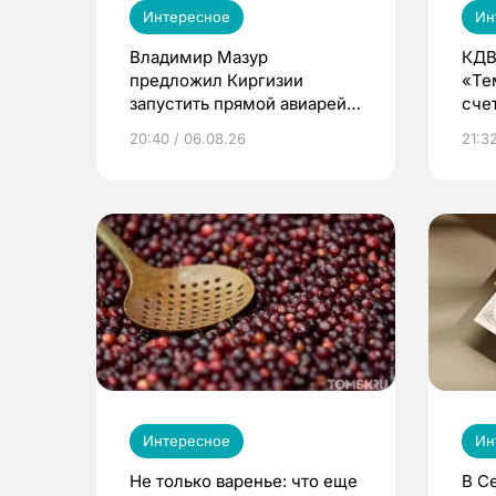
Интересное
Ин
Владимир Мазур
КДВ
предложил Киргизии
«Те
запустить прямой авиарейс
сче
из Томска
20:40 / 06.08.26
21:32
Интересное
Ин
Не только варенье: что еще
В С