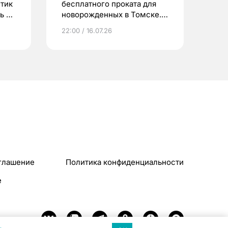
етик
бесплатного проката для
ь до
новорожденных в Томске.
Что еще берут родители?
22:00 / 16.07.26
глашение
Политика конфиденциальности
e