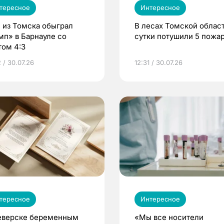
тересное
Интересное
 из Томска обыграл
В лесах Томской област
мп» в Барнауле со
сутки потушили 5 пожа
том 4:3
 / 30.07.26
12:31 / 30.07.26
тересное
Интересное
еверске беременным
«Мы все носители