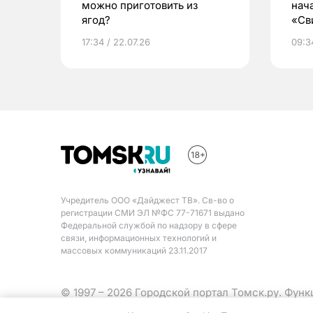
можно приготовить из
нач
ягод?
«Св
жиз
17:34 / 22.07.26
09:34
Учредитель ООО «Дайджест ТВ». Св-во о
регистрации СМИ ЭЛ №ФС 77-71671 выдано
Федеральной службой по надзору в сфере
связи, информационных технологий и
массовых коммуникаций 23.11.2017
© 1997 – 2026 Городской портал Томск.ру. Фун
Министерства цифрового развития, связи и ма