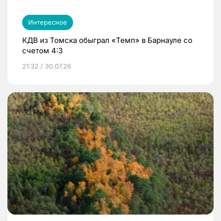
Интересное
КДВ из Томска обыграл «Темп» в Барнауле со
счетом 4:3
21:32 / 30.07.26