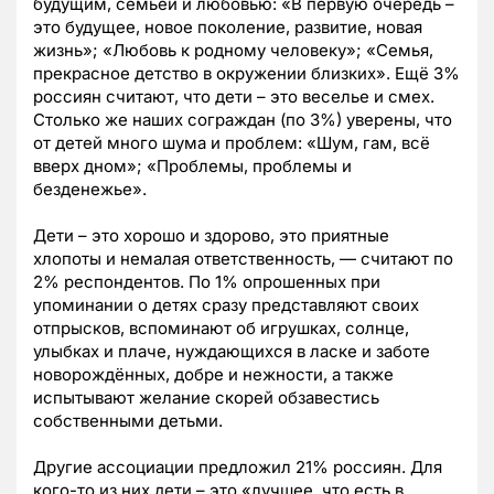
будущим, семьёй и любовью: «В первую очередь –
это будущее, новое поколение, развитие, новая
жизнь»; «Любовь к родному человеку»; «Семья,
прекрасное детство в окружении близких». Ещё 3%
россиян считают, что дети – это веселье и смех.
Столько же наших сограждан (по 3%) уверены, что
от детей много шума и проблем: «Шум, гам, всё
вверх дном»; «Проблемы, проблемы и
безденежье».
Дети – это хорошо и здорово, это приятные
хлопоты и немалая ответственность, — считают по
2% респондентов. По 1% опрошенных при
упоминании о детях сразу представляют своих
отпрысков, вспоминают об игрушках, солнце,
улыбках и плаче, нуждающихся в ласке и заботе
новорождённых, добре и нежности, а также
испытывают желание скорей обзавестись
собственными детьми.
Другие ассоциации предложил 21% россиян. Для
кого-то из них дети – это «лучшее, что есть в