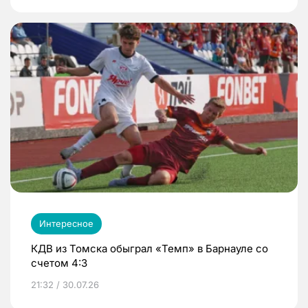
Интересное
КДВ из Томска обыграл «Темп» в Барнауле со
счетом 4:3
21:32 / 30.07.26