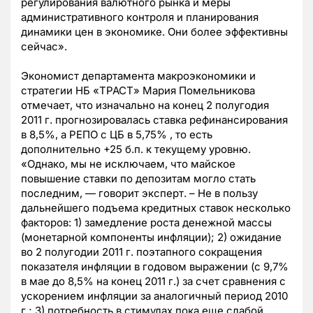
регулирования валютного рынка и меры
административного контроля и планирования
динамики цен в экономике. Они более эффективны
сейчас».
Экономист департамента макроэкономики и
стратегии НБ «ТРАСТ» Мария Помельникова
отмечает, что изначально на конец 2 полугодия
2011 г. прогнозировалась ставка рефинансирования
в 8,5%, а РЕПО с ЦБ в 5,75% , то есть
дополнительно +25 б.п. к текущему уровню.
«Однако, мы не исключаем, что майское
повышение ставки по депозитам могло стать
последним, — говорит эксперт. – Не в пользу
дальнейшего подъема кредитных ставок несколько
факторов: 1) замедление роста денежной массы
(монетарной компоненты инфляции); 2) ожидание
во 2 полугодии 2011 г. поэтапного сокращения
показателя инфляции в годовом выражении (с 9,7%
в мае до 8,5% на конец 2011 г.) за счет сравнения с
ускорением инфляции за аналогичный период 2010
г.; 3) потребность в стимулах пока еще слабой