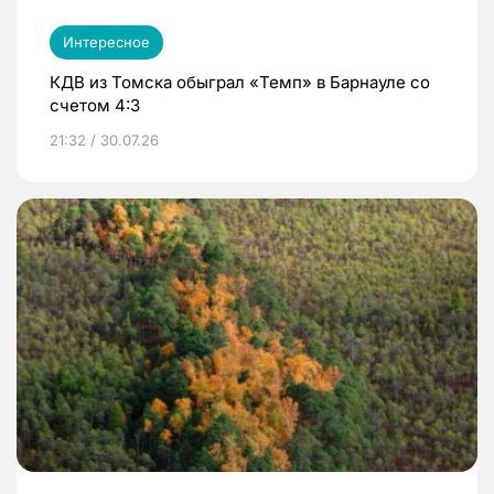
Интересное
КДВ из Томска обыграл «Темп» в Барнауле со
счетом 4:3
21:32 / 30.07.26