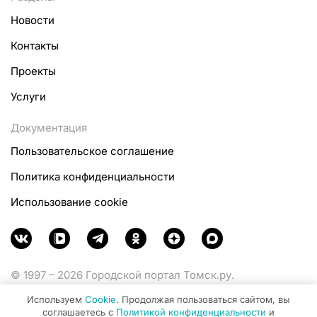
Новости
Контакты
Проекты
Услуги
Документация
Пользовательское соглашение
Политика конфиденциальности
Использование cookie
© 1997 – 2026 Городской портал Томск.ру.
Функционирует при финансовой поддержке
Используем
Cookie
. Продолжая пользоваться сайтом, вы
Министерства цифрового развития, связи и массовых
соглашаетесь с
Политикой конфиденциальности
и