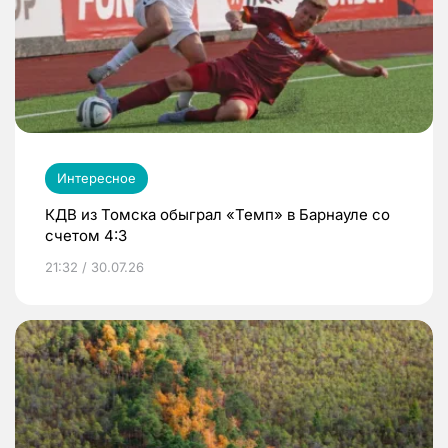
Интересное
КДВ из Томска обыграл «Темп» в Барнауле со
счетом 4:3
21:32 / 30.07.26