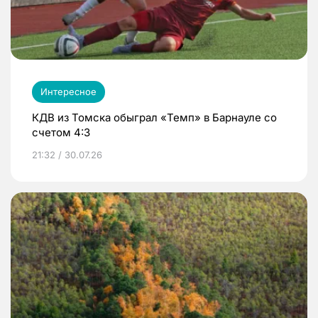
Интересное
КДВ из Томска обыграл «Темп» в Барнауле со
счетом 4:3
21:32 / 30.07.26