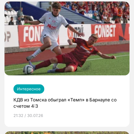
Интересное
КДВ из Томска обыграл «Темп» в Барнауле со
счетом 4:3
21:32 / 30.07.26