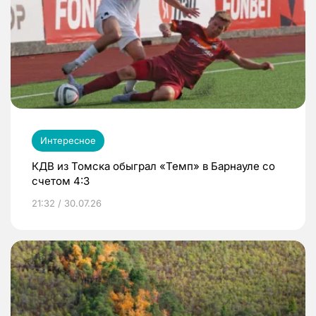
Интересное
КДВ из Томска обыграл «Темп» в Барнауле со
счетом 4:3
21:32 / 30.07.26