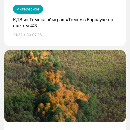
Интересное
КДВ из Томска обыграл «Темп» в Барнауле со
счетом 4:3
21:32 / 30.07.26