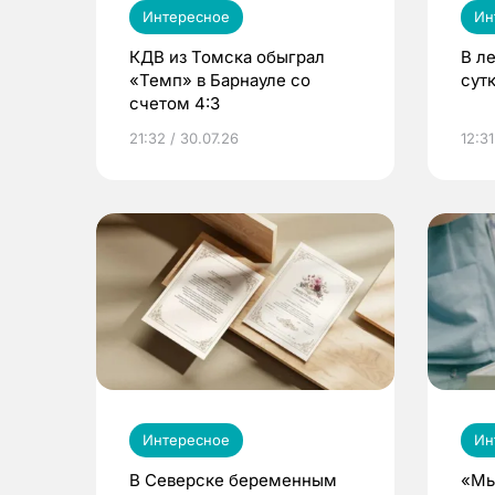
Интересное
Ин
КДВ из Томска обыграл
В л
«Темп» в Барнауле со
сут
счетом 4:3
21:32 / 30.07.26
12:31
Интересное
Ин
В Северске беременным
«Мы