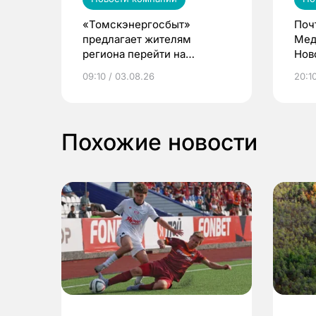
«Томскэнергосбыт»
Поч
предлагает жителям
Мед
региона перейти на
Нов
электронные квитанции и
про
09:10 / 03.08.26
20:10
выиграть призы
Похожие новости