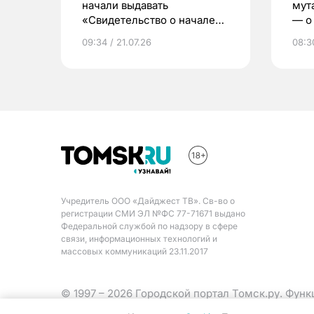
начали выдавать
мут
«Свидетельство о начале
— о 
жизни»
бер
09:34 / 21.07.26
08:30
Учредитель ООО «Дайджест ТВ». Св-во о
регистрации СМИ ЭЛ №ФС 77-71671 выдано
Федеральной службой по надзору в сфере
связи, информационных технологий и
массовых коммуникаций 23.11.2017
© 1997 – 2026 Городской портал Томск.ру. Фун
Министерства цифрового развития, связи и ма