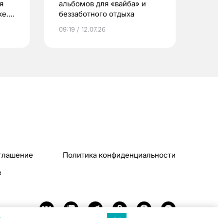
я
альбомов для «вайба» и
е.
беззаботного отдыха
и?
09:19 / 12.07.26
глашение
Политика конфиденциальности
e