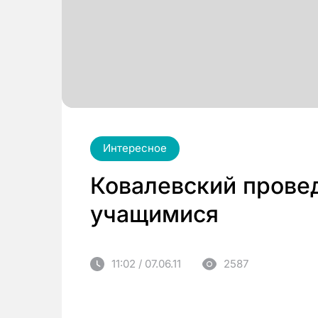
Интересное
Ковалевский провед
учащимися
11:02 / 07.06.11
2587