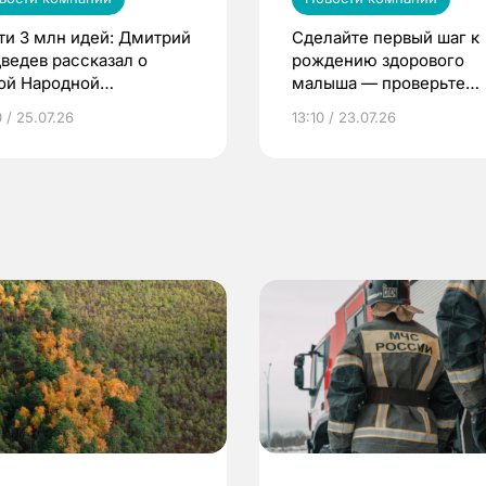
ти 3 млн идей: Дмитрий
Сделайте первый шаг к
ведев рассказал о
рождению здорового
ой Народной
малыша — проверьте
грамме ЕР
репродуктивное здоров
 / 25.07.26
13:10 / 23.07.26
по ОМС!