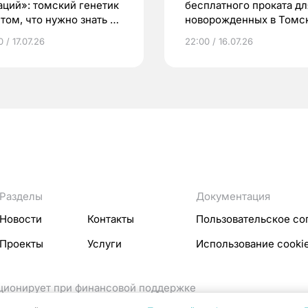
аций»: томский генетик
бесплатного проката дл
том, что нужно знать до
новорожденных в Томск
еменности
Что еще берут родител
 / 17.07.26
22:00 / 16.07.26
Разделы
Документация
Новости
Контакты
Пользовательское со
Проекты
Услуги
Использование cooki
кционирует при финансовой поддержке
ссовых коммуникаций Российской Федерации.