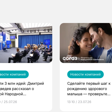
вости компаний
Новости компаний
ти 3 млн идей: Дмитрий
Сделайте первый шаг к
ведев рассказал о
рождению здорового
ой Народной
малыша — проверьте
грамме ЕР
репродуктивное здоров
 / 25.07.26
13:10 / 23.07.26
по ОМС!