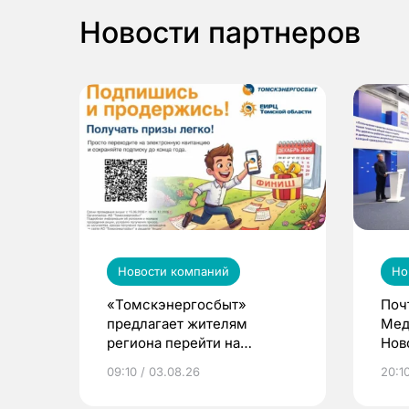
Новости партнеров
Новости компаний
Но
«Томскэнергосбыт»
Поч
предлагает жителям
Мед
региона перейти на
Нов
электронные квитанции и
про
09:10 / 03.08.26
20:10
выиграть призы