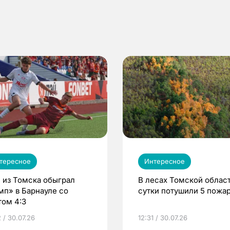
тересное
Интересное
 из Томска обыграл
В лесах Томской област
мп» в Барнауле со
сутки потушили 5 пожа
том 4:3
 / 30.07.26
12:31 / 30.07.26