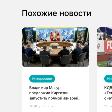
Похожие новости
Интересное
Ин
Владимир Мазур
КДВ
предложил Киргизии
«Те
запустить прямой авиарейс
сче
из Томска
20:40 / 06.08.26
21:32