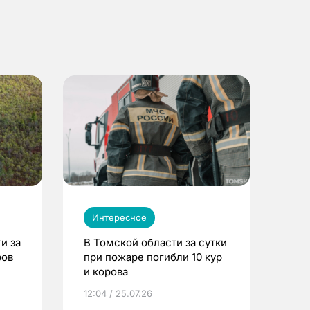
Интересное
и за
В Томской области за сутки
ров
при пожаре погибли 10 кур
и корова
12:04 / 25.07.26