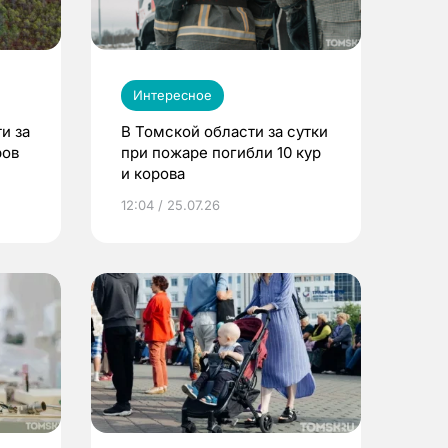
Интересное
и за
В Томской области за сутки
ров
при пожаре погибли 10 кур
и корова
12:04 / 25.07.26