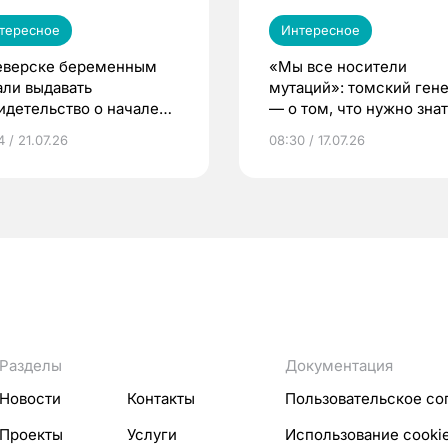
тересное
Интересное
еверске беременным
«Мы все носители
али выдавать
мутаций»: томский ген
идетельство о начале
— о том, что нужно знат
ни»
беременности
 / 21.07.26
08:30 / 17.07.26
Разделы
Документация
Новости
Контакты
Пользовательское со
Проекты
Услуги
Использование cooki