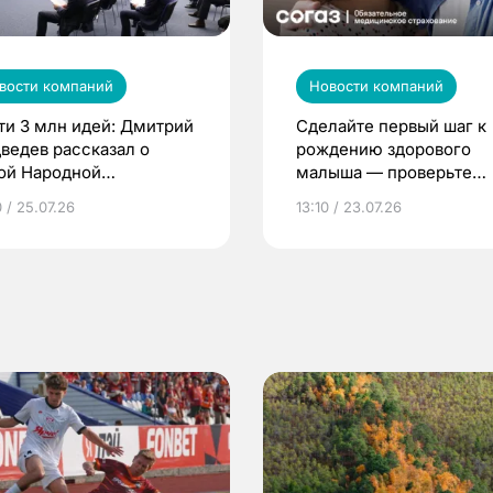
вости компаний
Новости компаний
ти 3 млн идей: Дмитрий
Сделайте первый шаг к
ведев рассказал о
рождению здорового
ой Народной
малыша — проверьте
грамме ЕР
репродуктивное здоров
 / 25.07.26
13:10 / 23.07.26
по ОМС!