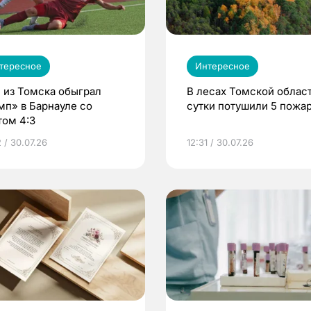
тересное
Интересное
 из Томска обыграл
В лесах Томской област
мп» в Барнауле со
сутки потушили 5 пожа
том 4:3
 / 30.07.26
12:31 / 30.07.26