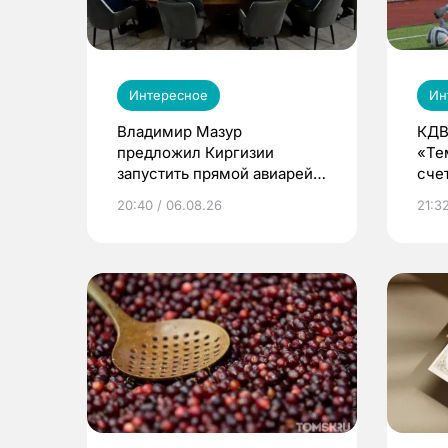
Интересное
Ин
Владимир Мазур
КДВ
предложил Киргизии
«Те
запустить прямой авиарейс
сче
из Томска
20:40 / 06.08.26
21:32