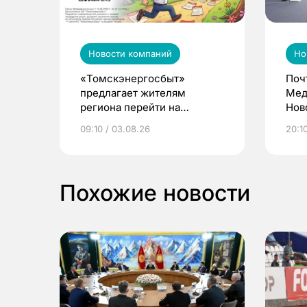
Новости компаний
Но
«Томскэнергосбыт»
Поч
предлагает жителям
Мед
региона перейти на
Нов
электронные квитанции и
про
09:10 / 03.08.26
20:10
выиграть призы
Похожие новости