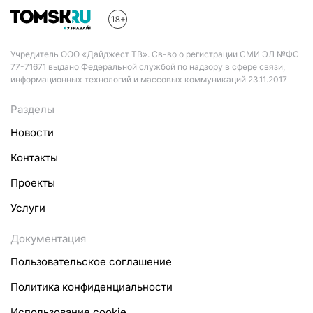
Учредитель ООО «Дайджест ТВ». Св-во о регистрации СМИ ЭЛ №ФС
77-71671 выдано Федеральной службой по надзору в сфере связи,
информационных технологий и массовых коммуникаций 23.11.2017
Разделы
Новости
Контакты
Проекты
Услуги
Документация
Пользовательское соглашение
Политика конфиденциальности
Использование cookie