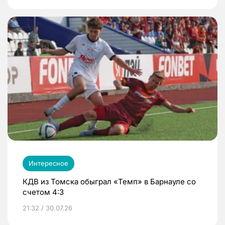
Интересное
КДВ из Томска обыграл «Темп» в Барнауле со
счетом 4:3
21:32 / 30.07.26