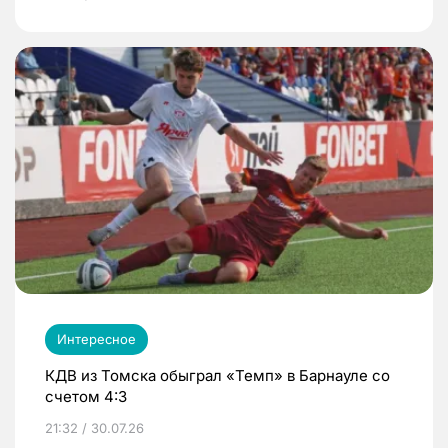
Интересное
КДВ из Томска обыграл «Темп» в Барнауле со
счетом 4:3
21:32 / 30.07.26