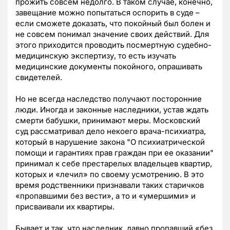
прожить совсем недолго. В таком случае, конечно,
завещание можно попытаться оспорить в суде –
если сможете доказать, что покойный был болен и
не совсем понимал значение своих действий. Для
этого приходится проводить посмертную судебно-
медицинскую экспертизу, то есть изучать
медицинские документы покойного, опрашивать
свидетелей.
Но не всегда наследство получают посторонние
люди. Иногда и законные наследники, устав ждать
смерти бабушки, принимают меры. Московский
суд рассматривал дело некоего врача-психиатра,
который в нарушение закона "О психиатрической
помощи и гарантиях прав граждан при ее оказании"
принимал к себе престарелых владельцев квартир,
которых и «лечил» по своему усмотрению. В это
время родственники признавали таких старичков
«пропавшими без вести», а то и «умершими» и
присваивали их квартиры.
Бывает и так, что наследник, давно пропавший «без