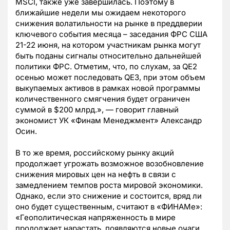
MSCI, также уже завершилась. Поэтому в
ближайшие недели мы ожидаем некоторого
снижения волатильности на рынке в преддверии
ключевого события месяца – заседания ФРС США
21-22 июня, на котором участникам рынка могут
быть поданы сигналы относительно дальнейшей
политики ФРС. Отметим, что, по слухам, за QE2
осенью может последовать QE3, при этом объем
выкупаемых активов в рамках новой программы
количественного смягчения будет ограничен
суммой в $200 млрд.», — говорит главный
экономист УК «Финам Менеджмент» Александр
Осин.
В то же время, российскому рынку акций
продолжает угрожать возможное возобновление
снижения мировых цен на нефть в связи с
замедлением темпов роста мировой экономики.
Однако, если это снижение и состоится, вряд ли
оно будет существенным, считают в «ФИНАМе»:
«Геополитическая напряженность в мире
продолжает нарастать, появляются новые очаги