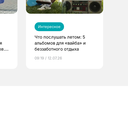
Интересное
Что послушать летом: 5
я
альбомов для «вайба» и
е.
беззаботного отдыха
и?
09:19 / 12.07.26