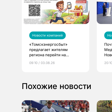
Новости компаний
Но
«Томскэнергосбыт»
Поч
предлагает жителям
Мед
региона перейти на
Нов
электронные квитанции и
про
09:10 / 03.08.26
20:10
выиграть призы
Похожие новости