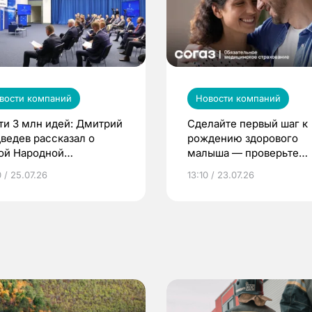
вости компаний
Новости компаний
ти 3 млн идей: Дмитрий
Сделайте первый шаг к
ведев рассказал о
рождению здорового
ой Народной
малыша — проверьте
грамме ЕР
репродуктивное здоров
 / 25.07.26
13:10 / 23.07.26
по ОМС!