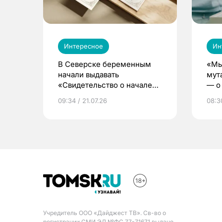
Интересное
Ин
В Северске беременным
«Мы
начали выдавать
мут
«Свидетельство о начале
— о 
жизни»
бер
09:34 / 21.07.26
08:30
Учредитель ООО «Дайджест ТВ». Св-во о
регистрации СМИ ЭЛ №ФС 77-71671 выдано