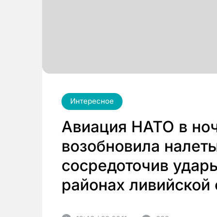
Интересное
Авиация НАТО в ноч
возобновила налеты
сосредоточив удар
районах ливийской 