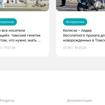
тересное
Интересное
 все носители
Коляски – лидер
аций»: томский генетик
бесплатного проката дл
том, что нужно знать до
новорожденных в Томск
еменности
Что еще берут родител
 / 17.07.26
22:00 / 16.07.26
Разделы
Документация