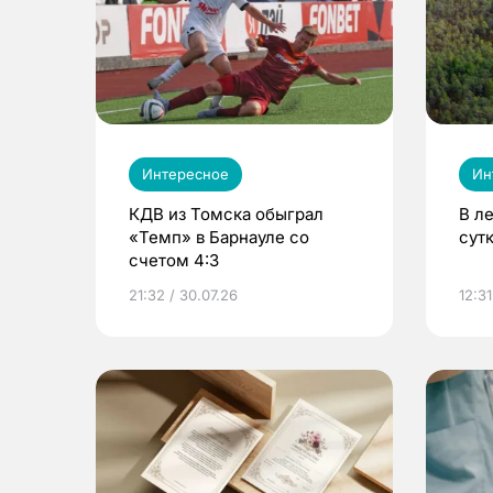
Интересное
Ин
КДВ из Томска обыграл
В л
«Темп» в Барнауле со
сут
счетом 4:3
21:32 / 30.07.26
12:31