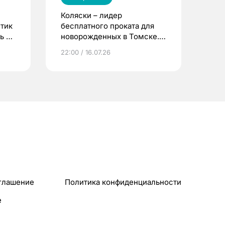
Коляски – лидер
етик
бесплатного проката для
ь до
новорожденных в Томске.
Что еще берут родители?
22:00 / 16.07.26
глашение
Политика конфиденциальности
e