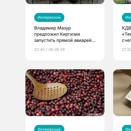
Интересное
Ин
Владимир Мазур
КДВ
предложил Киргизии
«Те
запустить прямой авиарейс
сче
из Томска
20:40 / 06.08.26
21:32
Интересное
Ин