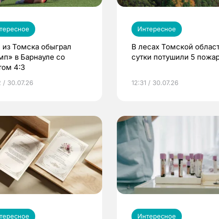
тересное
Интересное
 из Томска обыграл
В лесах Томской област
мп» в Барнауле со
сутки потушили 5 пожа
том 4:3
 / 30.07.26
12:31 / 30.07.26
тересное
Интересное