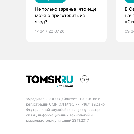
Не только варенье: что еще
В С
можно приготовить из
нач
ягод?
«Св
жиз
17:34 / 22.07.26
09:34
Учредитель ООО «Дайджест ТВ». Св-во о
регистрации СМИ ЭЛ №ФС 77-71671 выдано
Федеральной службой по надзору в сфере
связи, информационных технологий и
массовых коммуникаций 23.11.2017