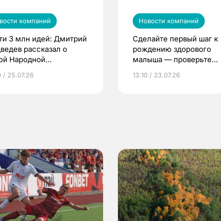
вости компаний
Новости компаний
ти 3 млн идей: Дмитрий
Сделайте первый шаг к
ведев рассказал о
рождению здорового
ой Народной
малыша — проверьте
грамме ЕР
репродуктивное здоров
 / 25.07.26
13:10 / 23.07.26
по ОМС!