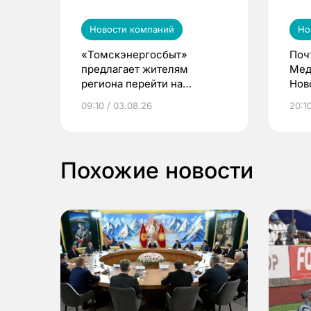
Новости компаний
Но
«Томскэнергосбыт»
Поч
предлагает жителям
Мед
региона перейти на
Нов
электронные квитанции и
про
09:10 / 03.08.26
20:10
выиграть призы
Похожие новости