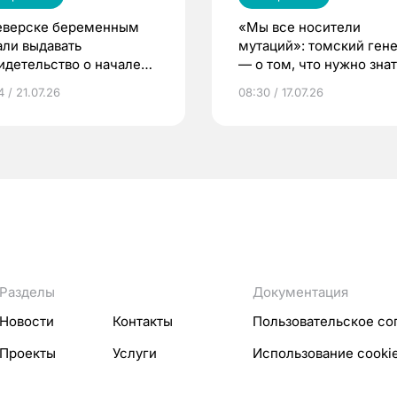
еверске беременным
«Мы все носители
али выдавать
мутаций»: томский ген
идетельство о начале
— о том, что нужно знат
ни»
беременности
 / 21.07.26
08:30 / 17.07.26
Разделы
Документация
Новости
Контакты
Пользовательское со
Проекты
Услуги
Использование cooki