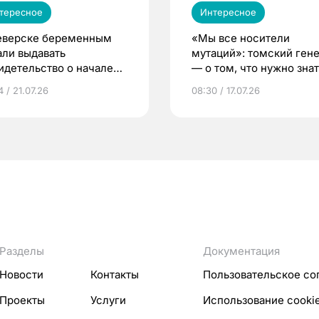
тересное
Интересное
еверске беременным
«Мы все носители
али выдавать
мутаций»: томский ген
идетельство о начале
— о том, что нужно знат
ни»
беременности
 / 21.07.26
08:30 / 17.07.26
Разделы
Документация
Новости
Контакты
Пользовательское со
Проекты
Услуги
Использование cooki