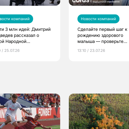
вости компаний
Новости компаний
ти 3 млн идей: Дмитрий
Сделайте первый шаг к
ведев рассказал о
рождению здорового
ой Народной
малыша — проверьте
грамме ЕР
репродуктивное здоров
 / 25.07.26
13:10 / 23.07.26
по ОМС!