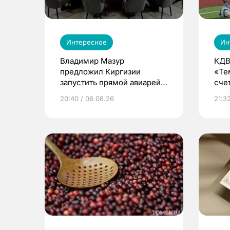
Интересное
Ин
Владимир Мазур
КДВ
предложил Киргизии
«Те
запустить прямой авиарейс
сче
из Томска
20:40 / 06.08.26
21:32