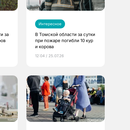
Интересное
и за
В Томской области за сутки
ров
при пожаре погибли 10 кур
и корова
12:04 / 25.07.26