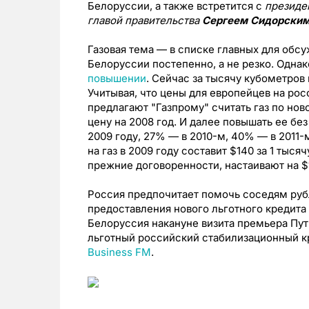
Белоруссии, а также встретится с
президе
главой правительства
Сергеем Сидорски
Газовая тема — в списке главных для обсу
Белоруссии постепенно, а не резко. Одна
повышении
. Сейчас за тысячу кубометров 
Учитывая, что цены для европейцев на ро
предлагают "Газпрому" считать газ по нов
цену на 2008 год. И далее повышать ее бе
2009 году, 27% — в 2010-м, 40% — в 2011-
на газ в 2009 году составит $140 за 1 тыся
прежние договоренности, настаивают на $
Россия предпочитает помочь соседям рубл
предоставления нового льготного кредита 
Белоруссия накануне визита премьера Пути
льготный российский стабилизационный к
Business FM
.