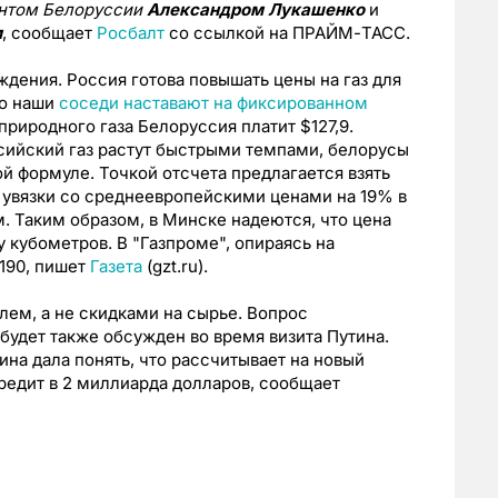
нтом Белоруссии
Александром Лукашенко
и
м
, сообщает
Росбалт
со ссылкой на ПРАЙМ-ТАСС.
ждения. Россия готова повышать цены на газ для
ко наши
соседи наставают на фиксированном
природного газа Белоруссия платит $127,9.
ссийский газ растут быстрыми темпами, белорусы
ой формуле. Точкой отсчета предлагается взять
з увязки со среднеевропейскими ценами на 19% в
м. Таким образом, в Минске надеются, что цена
чу кубометров. В "Газпроме", опираясь на
190, пишет
Газета
(gzt.ru).
ем, а не скидками на сырье. Вопрос
будет также обсужден во время визита Путина.
на дала понять, что рассчитывает на новый
редит в 2 миллиарда долларов, сообщает