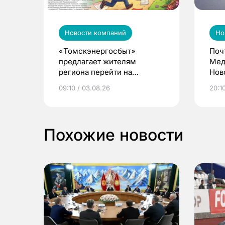
Новости компаний
Но
«Томскэнергосбыт»
Поч
предлагает жителям
Мед
региона перейти на
Нов
электронные квитанции и
про
09:10 / 03.08.26
20:10
выиграть призы
Похожие новости