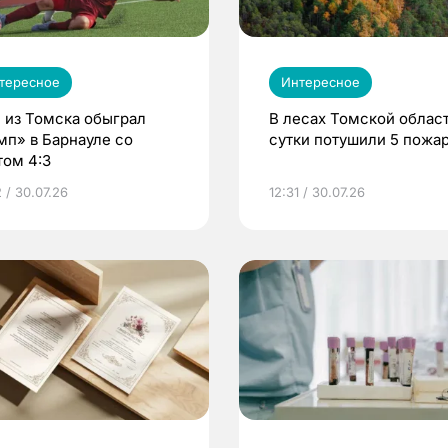
тересное
Интересное
 из Томска обыграл
В лесах Томской област
мп» в Барнауле со
сутки потушили 5 пожа
том 4:3
 / 30.07.26
12:31 / 30.07.26