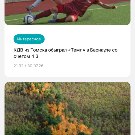
Интересное
КДВ из Томска обыграл «Темп» в Барнауле со
счетом 4:3
21:32 / 30.07.26