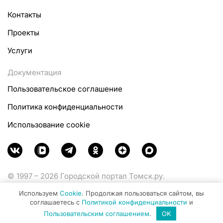
Контакты
Проекты
Услуги
Документация
Пользовательское соглашение
Политика конфиденциальности
Использование cookie
© 1997 – 2026 Городской портал Томск.ру.
Функционирует при финансовой поддержке
Используем
Cookie
. Продолжая пользоваться сайтом, вы
Министерства цифрового развития, связи и массовых
соглашаетесь с
Политикой конфиденциальности
и
коммуникаций Российской Федерации.
Пользовательским соглашением
.
OK