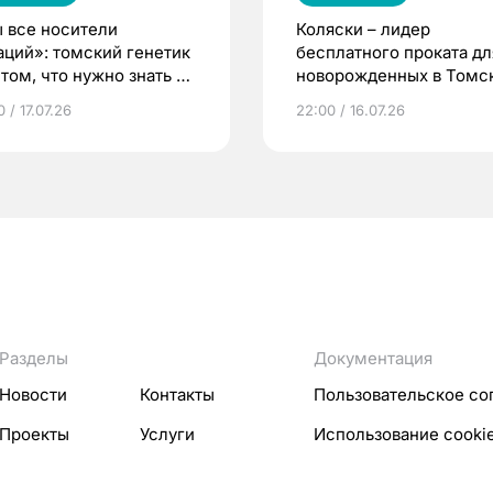
 все носители
Коляски – лидер
аций»: томский генетик
бесплатного проката дл
том, что нужно знать до
новорожденных в Томск
еменности
Что еще берут родител
 / 17.07.26
22:00 / 16.07.26
Разделы
Документация
Новости
Контакты
Пользовательское со
Проекты
Услуги
Использование cooki