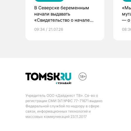
В Северске беременным
«Мы
начали выдавать
мут
«Свидетельство о начале
— о 
жизни»
бер
09:34 / 21.07.26
08:30
Учредитель ООО «Дайджест ТВ». Св-во о
регистрации СМИ ЭЛ №ФС 77-71671 выдано
Федеральной службой по надзору в сфере
связи, информационных технологий и
массовых коммуникаций 23.11.2017