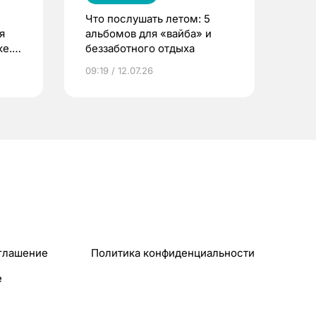
Что послушать летом: 5
я
альбомов для «вайба» и
е.
беззаботного отдыха
и?
09:19 / 12.07.26
глашение
Политика конфиденциальности
e