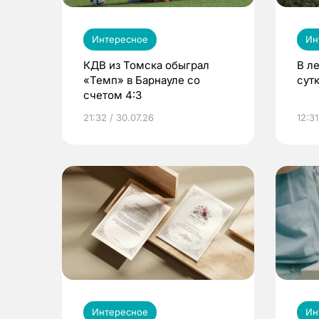
Интересное
Ин
КДВ из Томска обыграл
В л
«Темп» в Барнауле со
сут
счетом 4:3
21:32 / 30.07.26
12:31
Интересное
Ин