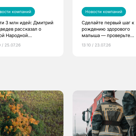
вости компаний
Новости компаний
ти 3 млн идей: Дмитрий
Сделайте первый шаг к
ведев рассказал о
рождению здорового
ой Народной
малыша — проверьте
грамме ЕР
репродуктивное здоров
 / 25.07.26
13:10 / 23.07.26
по ОМС!