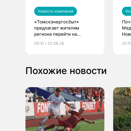
Новости компаний
Но
«Томскэнергосбыт»
Поч
предлагает жителям
Мед
региона перейти на
Нов
электронные квитанции и
про
09:10 / 03.08.26
20:10
выиграть призы
Похожие новости