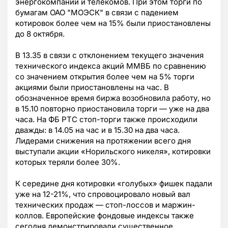
энергокомпаний и телекомов. При этом торги по
бумагам ОАО "МОЭСК" в связи с падением
котировок более чем на 15% были приостановлены
до 8 октября.
В 13.35 в связи с отклонением текущего значения
технического индекса акций ММВБ по сравнению
со значением открытия более чем на 5% торги
акциями были приостановлены на час. В
обозначенное время биржа возобновила работу, но
в 15.10 повторно приостановила торги — уже на два
часа. На ФБ РТС стоп-торги также происходили
дважды: в 14.05 на час и в 15.30 на два часа.
Лидерами снижения на протяжении всего дня
выступали акции «Норильского никеля», котировки
которых теряли более 30%.
К середине дня котировки «голубых» фишек падали
уже на 12-21%, что спровоцировало новый вал
технических продаж — стоп-лоссов и маржин-
коллов. Европейские фондовые индексы также
сегодня демонстрировали существенное