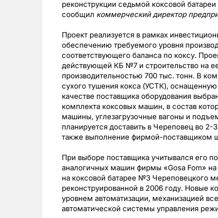
реконструкции седьмой коксовой батареи
сообщил
коммерческий директор предпр
Проект реализуется в рамках инвестицио
обеспечению требуемого уровня производст
соответствующего баланса по коксу. Про
действующей КБ №7 и строительство на ее
производительностью 700 тыс. тонн. В ком
сухого тушения кокса (УСТК), оснащенную
качестве поставщика оборудования выбран
комплекта коксовых машин, в состав кото
машины, углезагрузочные вагоны и подъем
планируется доставить в Череповец во 2-3
также выполнение фирмой-поставщиком ш
При выборе поставщика учитывался его п
аналогичных машин фирмы «Gosa Fom» на 
на коксовой батарее №3 Череповецкого м
реконструированной в 2006 году. Новые 
уровнем автоматизации, механизацией вс
автоматической системы управления режи