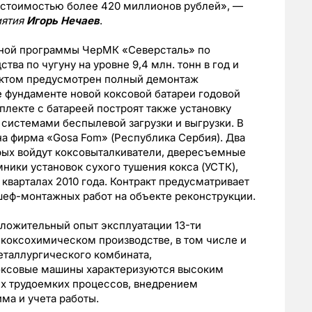
 стоимостью более 420 миллионов рублей», —
иятия
Игорь Нечаев
.
нной программы ЧерМК «Северсталь» по
ва по чугуну на уровне 9,4 млн. тонн в год и
ектом предусмотрен полный демонтаж
 фундаменте новой коксовой батареи годовой
плекте с батареей построят также установку
 системами беспылевой загрузки и выгрузки. В
а фирма «Gosa Fom» (Республика Сербия). Два
рых войдут коксовыталкиватели, двересъемные
ники установок сухого тушения кокса (УСТК),
 кварталах 2010 года. Контракт предусматривает
еф-монтажных работ на объекте реконструкции.
оложительный опыт эксплуатации 13-ти
коксохимическом производстве, в том числе и
еталлургического комбината,
коксовые машины характеризуются высоким
ех трудоемких процессов, внедрением
ма и учета работы.