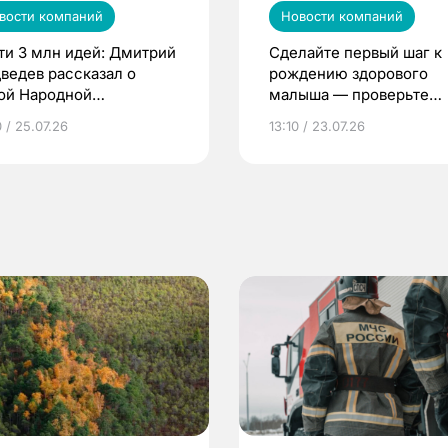
вости компаний
Новости компаний
ти 3 млн идей: Дмитрий
Сделайте первый шаг к
ведев рассказал о
рождению здорового
ой Народной
малыша — проверьте
грамме ЕР
репродуктивное здоров
 / 25.07.26
13:10 / 23.07.26
по ОМС!