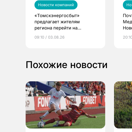
Новости компаний
Но
«Томскэнергосбыт»
Поч
предлагает жителям
Мед
региона перейти на
Нов
электронные квитанции и
про
09:10 / 03.08.26
20:10
выиграть призы
Похожие новости