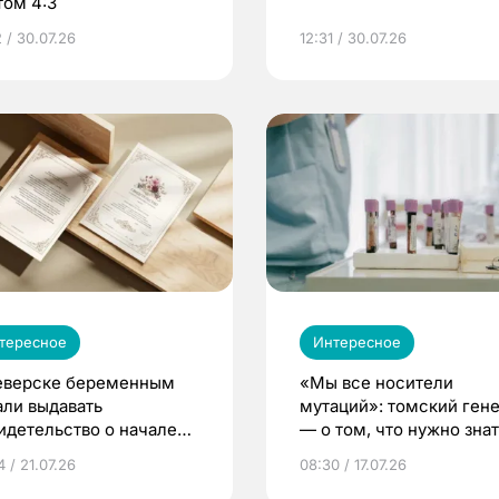
том 4:3
 / 30.07.26
12:31 / 30.07.26
тересное
Интересное
еверске беременным
«Мы все носители
али выдавать
мутаций»: томский ген
идетельство о начале
— о том, что нужно знат
ни»
беременности
 / 21.07.26
08:30 / 17.07.26