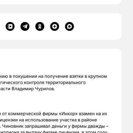
нию в покушении на получение взятки в крупном
огического контроля территориального
ласти Владимир Чурилов.
и от коммерческой фирмы «Инкор» взамен на их
ицензии на использование участка в районе
я. Чиновник запрашивал деньги у фирмы дважды –
иллиона за выдачу фирме лицензии, в этом году