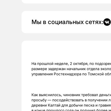
Мы в социальных сетях:
На прошлой неделе, 2 октября, по подозре
размере задержан начальник отдела экол
управления Ростехнадзора по Томской об
Как выяснилось, чиновник требовал деньг
просьбу — посодействовать в получении л
деревни Калтай для добычи песка и грави
в конце прошлого года он получил более м