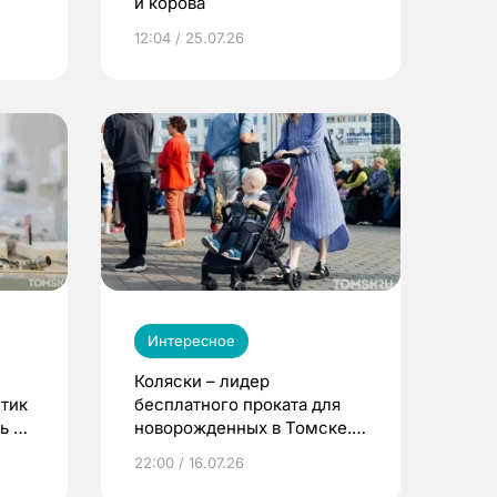
и корова
12:04 / 25.07.26
Интересное
Коляски – лидер
етик
бесплатного проката для
ь до
новорожденных в Томске.
Что еще берут родители?
22:00 / 16.07.26