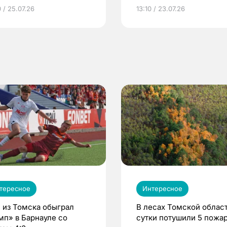
грамме ЕР
репродуктивное здоров
 / 25.07.26
13:10 / 23.07.26
по ОМС!
тересное
Интересное
 из Томска обыграл
В лесах Томской област
мп» в Барнауле со
сутки потушили 5 пожа