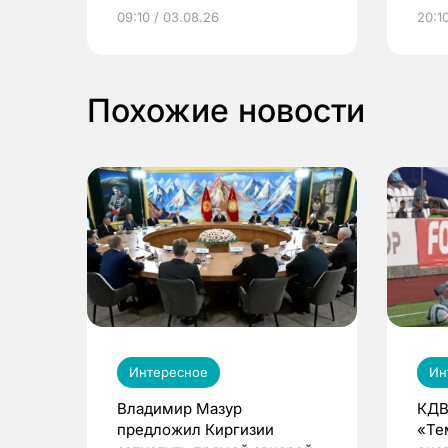
электронные квитанции и
про
09:10 / 03.08.26
20:10
выиграть призы
Похожие новости
Интересное
Ин
Владимир Мазур
КДВ
предложил Киргизии
«Те