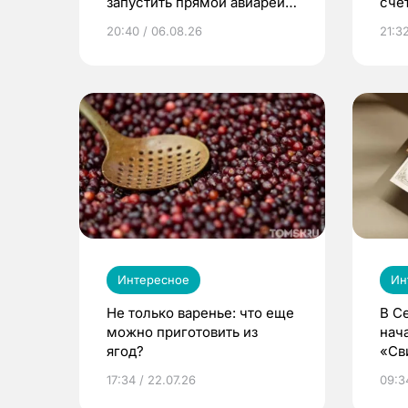
запустить прямой авиарейс
сче
из Томска
20:40 / 06.08.26
21:32
Интересное
Ин
Не только варенье: что еще
В С
можно приготовить из
нач
ягод?
«Св
жиз
17:34 / 22.07.26
09:34